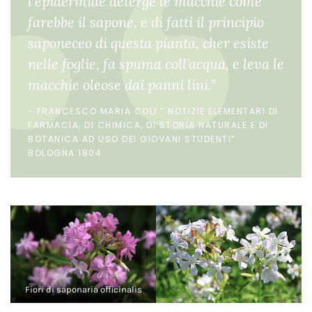
l’epidermide deterge le macchie come
farebbe il sapone, e di fatti il principio
saponeceo di questa pianta, cher esiste
nelle foglie, fa spuma coll’acqua, e leva le
macchie oleose dai panni lini.”
FRANCESCO MARIA COLI ” NOTIZIE ELEMENTARI DI
FARMACIA, DI CHIMICA, DI STORIA NATURALE E DI
BOTANICA AD USO DEI GIOVANI STUDENTI”
BOLOGNA 1804
Fiori di saponaria officinalis