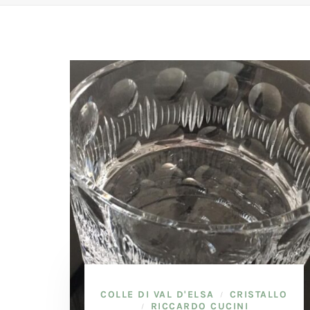
COLLE DI VAL D'ELSA
CRISTALLO
/
RICCARDO CUCINI
/